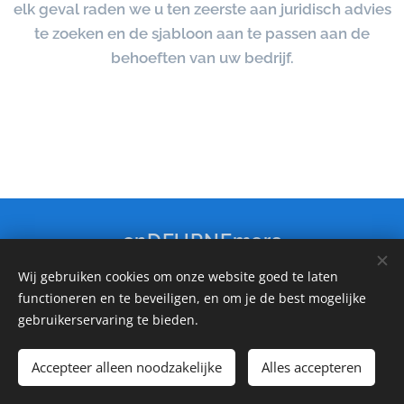
elk geval raden we u ten zeerste aan juridisch advies
te zoeken en de sjabloon aan te passen aan de
behoeften van uw bedrijf.
onDEURNEmers
Wij gebruiken cookies om onze website goed te laten
Economieraad Deurne
functioneren en te beveiligen, en om je de best mogelijke
info@ondeurnemers.be
gebruikerservaring te bieden.
Accepteer alleen noodzakelijke
Alles accepteren
© Ondeurnemers 2026
Cookies